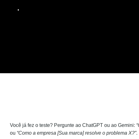
Você já fez o teste? Pergunte ao ChatGPT ou ao Gemini:
“
ou
“Como a empresa [Sua marca] resolve o problema X?”
.