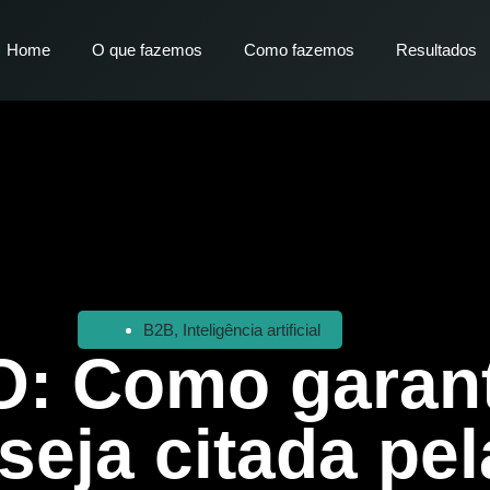
Home
O que fazemos
Como fazemos
Resultados
B2B
,
Inteligência artificial
: Como garant
seja citada pel