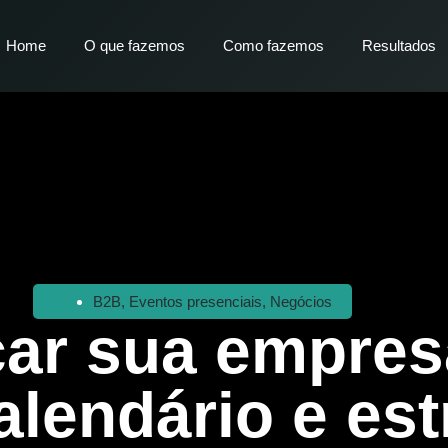
Home
O que fazemos
Como fazemos
Resultados
B2B
,
Eventos presenciais
,
Negócios
ar sua empresa
alendário e est