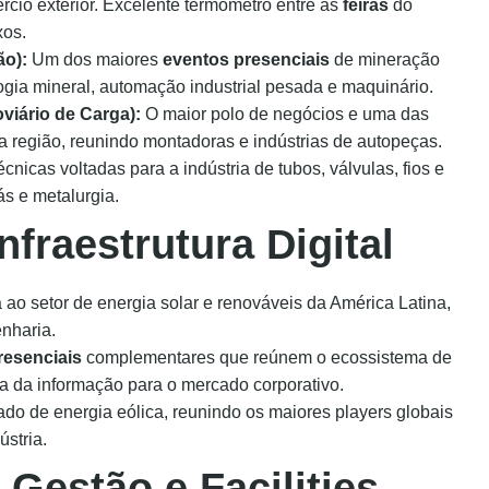
ércio exterior. Excelente termômetro entre as
feiras
do
xos.
ão):
Um dos maiores
eventos presenciais
de mineração
gia mineral, automação industrial pesada e maquinário.
viário de Carga):
O maior polo de negócios e uma das
a região, reunindo montadoras e indústrias de autopeças.
cnicas voltadas para a indústria de tubos, válvulas, fios e
ás e metalurgia.
nfraestrutura Digital
ao setor de energia solar e renováveis da América Latina,
enharia.
resenciais
complementares que reúnem o ecossistema de
 da informação para o mercado corporativo.
o de energia eólica, reunindo os maiores players globais
stria.
 Gestão e Facilities