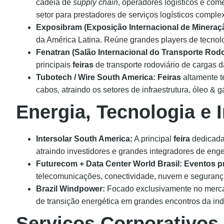
cadeia de
supply chain
, operadores logísticos e com
setor para prestadores de serviços logísticos comple
Exposibram (Exposição Internacional de Mineraç
da América Latina. Reúne grandes players de tecnolo
Fenatran (Salão Internacional do Transporte Rodo
principais
feiras
de transporte rodoviário de cargas d
Tubotech / Wire South America:
Feiras
altamente té
cabos, atraindo os setores de infraestrutura, óleo & g
Energia, Tecnologia e I
Intersolar South America:
A principal
feira
dedicada 
atraindo investidores e grandes integradores de eng
Futurecom + Data Center World Brasil:
Eventos p
telecomunicações, conectividade, nuvem e segurança
Brazil Windpower:
Focado exclusivamente no mercad
de transição energética em grandes encontros da indú
Serviços Corporativos,