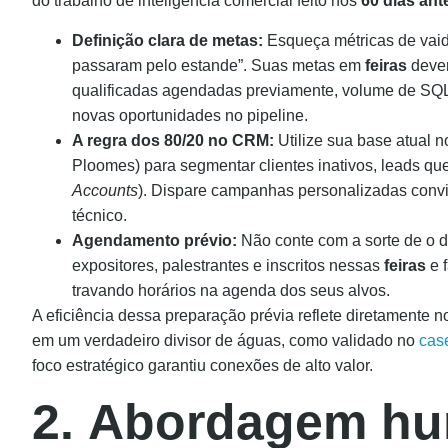
do trabalho de inteligência comercial feito nos
60 dias ant
Definição clara de metas:
Esqueça métricas de vaid
passaram pelo estande”. Suas metas em
feiras
devem
qualificadas agendadas previamente, volume de SQL
novas oportunidades no pipeline.
A regra dos 80/20 no CRM:
Utilize sua base atual 
Ploomes) para segmentar clientes inativos, leads que
Accounts
). Dispare campanhas personalizadas conv
técnico.
Agendamento prévio:
Não conte com a sorte de o de
expositores, palestrantes e inscritos nessas
feiras
e 
travando horários na agenda dos seus alvos.
A eficiência dessa preparação prévia reflete diretamente 
em um verdadeiro divisor de águas, como validado no
case
foco estratégico garantiu conexões de alto valor.
2.
Abordagem hum