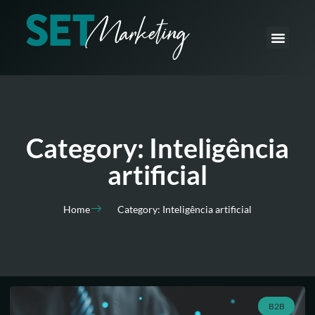
O que fazemos
Como fazemos
Category: Inteligência
artificial
Home
Category: Inteligência artificial
B2B