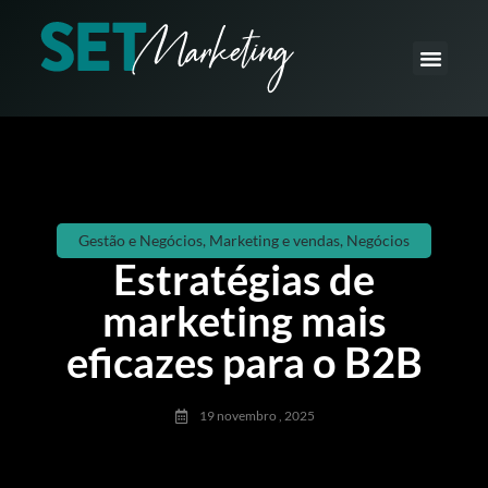
O que fazemos
Como fazemos
Gestão e Negócios
,
Marketing e vendas
,
Negócios
Estratégias de
marketing mais
eficazes para o B2B
19 novembro , 2025