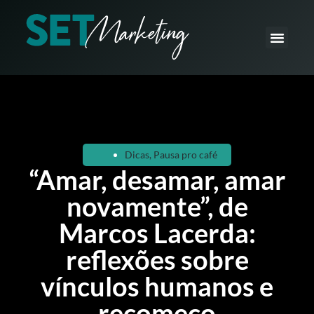
O que fazemos
Como fazemos
Dicas
,
Pausa pro café
“Amar, desamar, amar
novamente”, de
Marcos Lacerda:
reflexões sobre
vínculos humanos e
recomeço